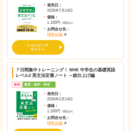
発売日：
2026年7月14日
価格：
1,100円
（税込み）
お問
合
せ先：
NHK出版
ショッピング
サイトへ
７日間集中トレーニング！ NHK 中学生の基礎英語
レベル2 英文法定着ノート ～総仕上げ編
書籍
教育・語学・科学
発売日：
2026年2月14日
価格：
1,100円
（税込み）
お問
合
せ先：
NHK出版