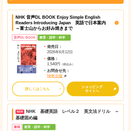
NHK 音声DL BOOK Enjoy Simple English
Readers Introducing Japan 英語で日本案内
～富士山からお好み焼きまで
音声DL BOOK
教育・語学・科学
発売日：
2026年6月12日
価格：
1,540円
（税込み）
お問
合
せ先：
NHK出版
ショッピング
詳しくはこちら
サイトへ
NHK 基礎英語 レベル２ 英文法ドリル ～
NEW
基礎固め編
書籍
教育・語学・科学