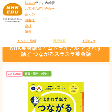
法人の
サイト内検索
お客様
お問い合わせ
個人の
お客様
会社
>
商品情報
>
教育・語学・科学
> NHK英会話タイムトライアル とぎれず話す
情報
T
つながるスラスラ英会話
O
P
イベント情報
商品情報
お知らせ
NHK英会話タイムトライアル とぎれず
話す つながるスラスラ英会話
CD-BOOK
教育・語学・科学