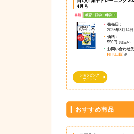
日1文! 集中トレーニング 20
4月号
書籍
教育・語学・科学
発売日：
2025年3月14日
価格：
550円
（税込み）
お問
い
合
わ
せ
NHK出版
ショッピング
サイトへ
おすすめ商品