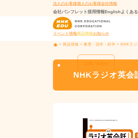
法人のお客様
個人のお客様
会社情報
会社パンフレット
採用情報
English
よくある
イベント情報
商品情報
お知らせ
>
商品情報
>
教育・語学・科学
> NHKラ
T
O
P
お問い合わせ
NHKラジオ英会話