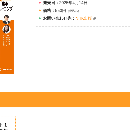
発売日：
2025年4月14日
価格：
550円
（税込み）
お問
い
合
わ
せ先：
NHK出版
 1