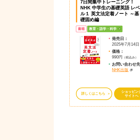
7日間集中トレーニング！
NHK 中学生の基礎英語 レベ
ル１ 英文法定着ノート ～基
礎固め編
書籍
教育・語学・科学
発売日：
2025年7月14日
価格：
990円
（税込み）
お問
い
合
わ
せ
NHK出版
ショッピン
詳しくはこちら
サイトへ