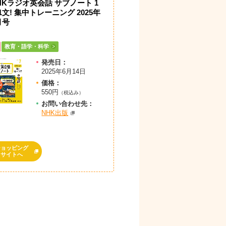
HKラジオ英会話 サブノート 1
1文! 集中トレーニング 2025年
月号
教育・語学・科学
発売日：
2025年6月14日
価格：
550円
（税込み）
お問
い
合
わ
せ先：
NHK出版
ショッピング
サイトへ