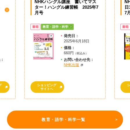
NHKハングル講座 書いてマス
N
ター！ハングル練習帳 2025年7
日
月号
7
書籍
教育・語学・科学
書籍
発売日：
2025年6月18日
価格：
660円
（税込み）
先：
お問
い
合
わ
せ先：
NHK出版
グ
ショッピング
サイトへ
教育・語学・科学一覧