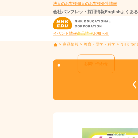
法人のお客様
個人のお客様
会社情報
会社パンフレット
採用情報
English
よくある
イベント情報
商品情報
お知らせ
>
商品情報
>
教育・語学・科学
> NHK 
T
O
P
お問い合わせ