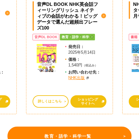
音声DL BOOK NHK英会話フ
N
ィーリングリッシュ ネイテ
タ
ィブの会話がわかる！ビッグ
月
データで選んだ超頻出フレー
ズ100
音声DL BOOK
教育・語学・科学
書籍
発売日：
2025年5月14日
価格：
1,540円
（税込み）
先：
お問
い
合
わ
せ先：
NHK出版
グ
ショッピング
詳しくはこちら
サイトへ
教育・語学・科学一覧