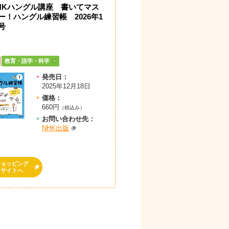
HKハングル講座 書いてマス
ー！ハングル練習帳 2026年1
号
教育・語学・科学
発売日：
2025年12月18日
価格：
660円
（税込み）
お問
い
合
わ
せ先：
NHK出版
ショッピング
サイトへ