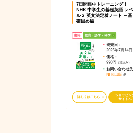
7日間集中トレーニング！
NHK 中学生の基礎英語 レベ
ル２ 英文法定着ノート ～基
礎固め編
書籍
教育・語学・科学
発売日：
2025年7月14日
価格：
990円
（税込み）
お問
い
合
わ
せ
NHK出版
ショッピン
詳しくはこちら
サイトへ