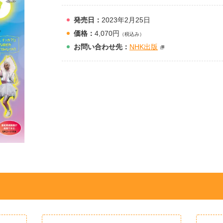
発売日：
2023年2月25日
価格：
4,070円
（税込み）
お問
い
合
わ
せ先：
NHK出版