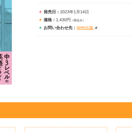
発売日：
2023年1月14日
価格：
1,430円
（税込み）
お問
い
合
わ
せ先：
NHK出版