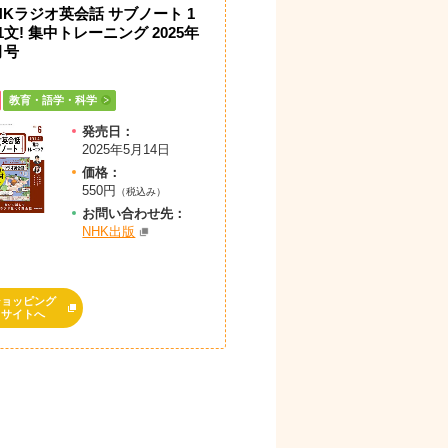
HKラジオ英会話 サブノート 1
1文! 集中トレーニング 2025年
月号
教育・語学・科学
発売日：
2025年5月14日
価格：
550円
（税込み）
お問
い
合
わ
せ先：
NHK出版
ショッピング
サイトへ