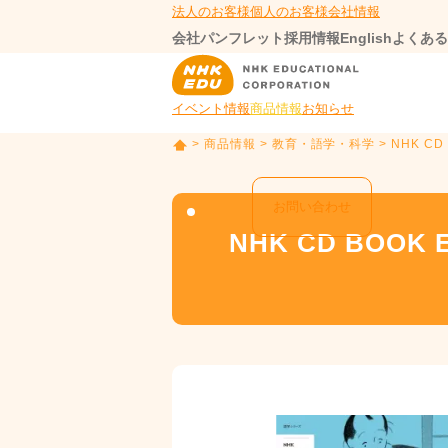
法人のお客様
個人のお客様
会社情報
会社パンフレット
採用情報
English
よくある
イベント情報
商品情報
お知らせ
>
商品情報
>
教育・語学・科学
> NHK CD B
T
O
P
お問い合わせ
NHK CD BOOK En