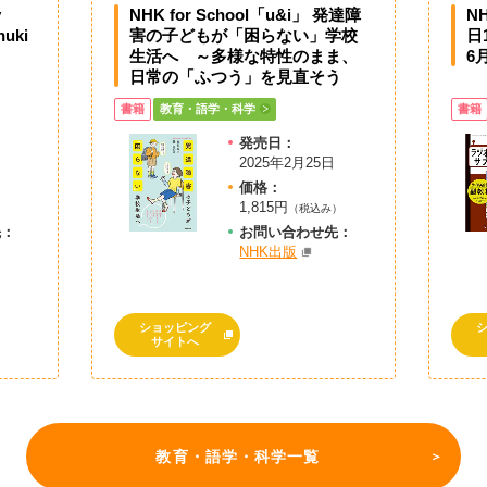
y
NHK for School「u&i」 発達障
N
nuki
害の子どもが「困らない」学校
日
生活へ ～多様な特性のまま、
6
日常の「ふつう」を見直そう
書籍
教育・語学・科学
書籍
発売日：
2025年2月25日
価格：
1,815円
）
（税込み）
先：
お問
い
合
わ
せ先：
NHK出版
ショッピング
サイトへ
教育・語学・科学一覧