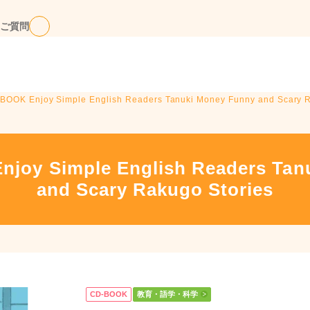
ご質問
OOK Enjoy Simple English Readers Tanuki Money Funny and Scary R
joy Simple English Readers Tan
and Scary Rakugo Stories
CD-BOOK
教育・語学・科学