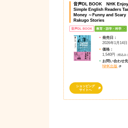
音声DL BOOK NHK Enjo
Simple English Readers Ta
Money ～Funny and Scary
Rakugo Stories
音声DL BOOK
教育・語学・科学
発売日：
2026年1月14日
価格：
1,540円
（税込み
お問
い
合
わ
せ
NHK出版
ショッピング
サイトへ