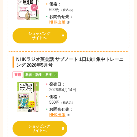
価格：
690円
（税込み）
お問
合
せ先：
NHK出版
ショッピング
サイトへ
NHKラジオ英会話 サブノート 1日1文! 集中トレーニ
ング 2026年5月号
書籍
教育・語学・科学
発売日：
2026年4月14日
価格：
550円
（税込み）
お問
合
せ先：
NHK出版
ショッピング
サイトへ