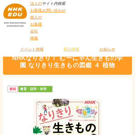
法人の
サイト内検索
お客様
お問い合わせ
個人の
お客様
会社
>
商品情報
>
教育・語学・科学
> NHKなりきり！ むーにゃん生きもの学園 な
情報
T
りきり生きもの図鑑 ４ 植物
O
P
イベント情報
商品情報
お知らせ
NHKなりきり！ むーにゃん生きもの学
園 なりきり生きもの図鑑 ４ 植物
書籍
教育・語学・科学