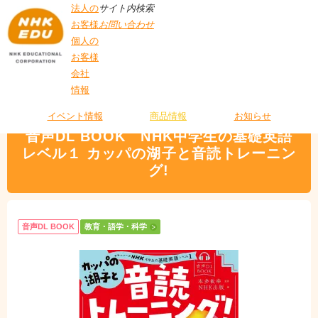
法人の
サイト内検索
お客様
お問い合わせ
個人の
お客様
会社
>
商品情報
>
教育・語学・科学
> 音声DL BOOK NHK中学生の基礎英語 レベ
情報
T
ル１ カッパの湖子と音読トレーニング!
O
P
イベント情報
商品情報
お知らせ
音声DL BOOK NHK中学生の基礎英語
レベル１ カッパの湖子と音読トレーニン
グ!
音声DL BOOK
教育・語学・科学