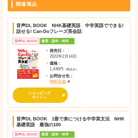
関連商品
音声DL BOOK NHK基礎英語 中学英語でできる!
話せる! Can-Doフレーズ英会話
音声DL BOOK
教育・語学・科学
発売日：
2022年2月14日
価格：
1,430円
（税込み）
お問
合
せ先：
NHK出版
ショッピング
サイトへ
音声DL BOOK 1冊で身につける中学英文法 NHK
基礎英語 最強の100
音声DL BOOK
教育・語学・科学