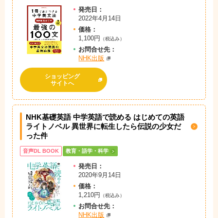
発売日：
2022年4月14日
価格：
1,100円
（税込み）
お問
合
せ先：
NHK出版
ショッピング
サイトへ
NHK基礎英語 中学英語で読める はじめての英語
ライトノベル 異世界に転生したら伝説の少女だ
った件
音声DL BOOK
教育・語学・科学
発売日：
2020年9月14日
価格：
1,210円
（税込み）
お問
合
せ先：
NHK出版