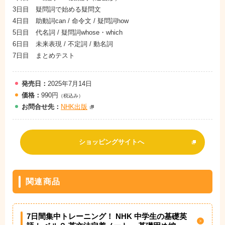
3日目 疑問詞で始める疑問文
4日目 助動詞can / 命令文 / 疑問詞how
5日目 代名詞 / 疑問詞whose・which
6日目 未来表現 / 不定詞 / 動名詞
7日目 まとめテスト
発売日：
2025年7月14日
価格：
990円
（税込み）
お問
合
せ先：
NHK出版
ショッピングサイトへ
関連商品
7日間集中トレーニング！ NHK 中学生の基礎英