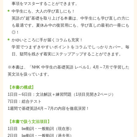
事項をマスターすることができます。
中学生にも、大人の学び直しにも！
英語の"超"基礎を取り上げる本書は、中学生にも学び直しの方に
も最適です。夏休み中の復習用にも、学び直しの最初の一冊にも
◎！
かゆいところに手が届くコラムも充実！
学習でつまずきやすいポイントをコラムでしっかりカバー。毎
日、疑問を残さず着実にステップアップすることができます。
※本書は、「NHK 中学生の基礎英語 レベル1」4月～7月で学習した
英文法を扱っています。
【本書の構成】
1日目～6日目：文法解説＋練習問題（1項目見開き2ページ）
7日目：総合テスト
1週間で基礎英語4月～7月の内容を徹底演習！
【本書で扱う文法項目】
1日目 be動詞・一般動詞（現在形）
2日目 be動詞・一般動詞（過去形）