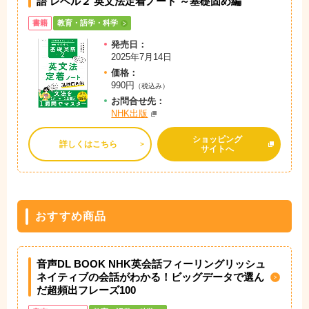
語 レベル２ 英文法定着ノート ～基礎固め編
書籍
教育・語学・科学
発売日：
2025年7月14日
価格：
990円
（税込み）
お問
合
せ先：
NHK出版
ショッピング
詳しくはこちら
サイトへ
おすすめ商品
音声DL BOOK NHK英会話フィーリングリッシュ
ネイティブの会話がわかる！ビッグデータで選ん
だ超頻出フレーズ100