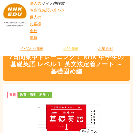
法人の
サイト内検索
お客様
お問い合わせ
個人の
お客様
会社
>
商品情報
>
教育・語学・科学
> 7日間集中トレーニング！ NHK 中学生の基
情報
T
礎英語 レベル１ 英文法定着ノート ～基礎固め編
O
P
イベント情報
商品情報
お知らせ
7日間集中トレーニング！ NHK 中学生の
基礎英語 レベル１ 英文法定着ノート ～
基礎固め編
書籍
教育・語学・科学