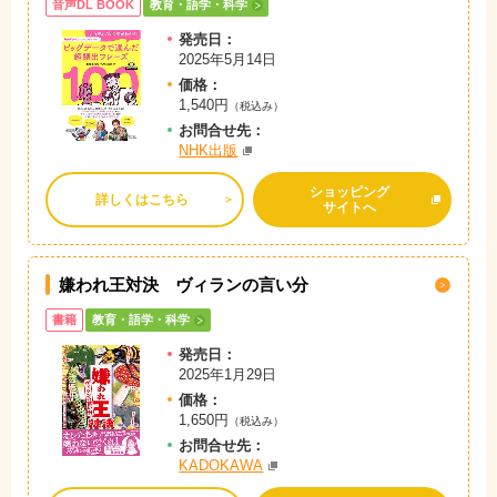
音声DL BOOK
教育・語学・科学
発売日：
2025年5月14日
価格：
1,540円
（税込み）
お問
合
せ先：
NHK出版
ショッピング
詳しくはこちら
サイトへ
嫌われ王対決 ヴィランの言い分
書籍
教育・語学・科学
発売日：
2025年1月29日
価格：
1,650円
（税込み）
お問
合
せ先：
KADOKAWA