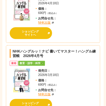
2026年4月18日
価格：
690円
（税込み）
お問
合
せ先：
NHK出版
ショッピング
サイトへ
NHKハングルッ！ナビ 書いてマスター！ハングル練
習帳 2026年4月号
書籍
教育・語学・科学
発売日：
2026年3月18日
価格：
690円
（税込み）
お問
合
せ先：
NHK出版
ショッピング