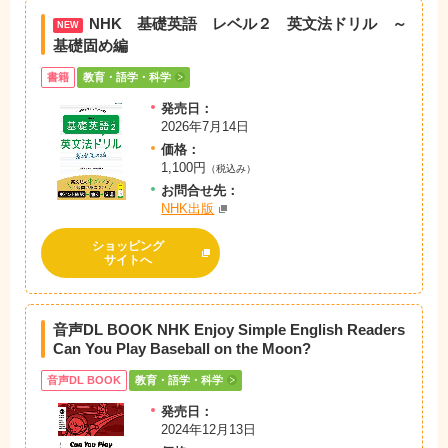
NHK 基礎英語 レベル２ 英文法ドリル ～
NEW
基礎固め編
書籍
教育・語学・科学
発売日：
2026年7月14日
価格：
1,100円
（税込み）
お問
合
せ先：
NHK出版
ショッピング
サイトへ
音声DL BOOK NHK Enjoy Simple English Readers
Can You Play Baseball on the Moon?
音声DL BOOK
教育・語学・科学
発売日：
2024年12月13日