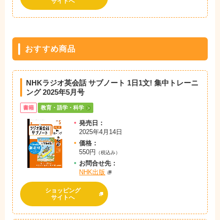
サイトへ
おすすめ商品
NHKラジオ英会話 サブノート 1日1文! 集中トレーニ
ング 2025年5月号
書籍
教育・語学・科学
発売日：
2025年4月14日
価格：
550円
（税込み）
お問
合
せ先：
NHK出版
ショッピング
サイトへ