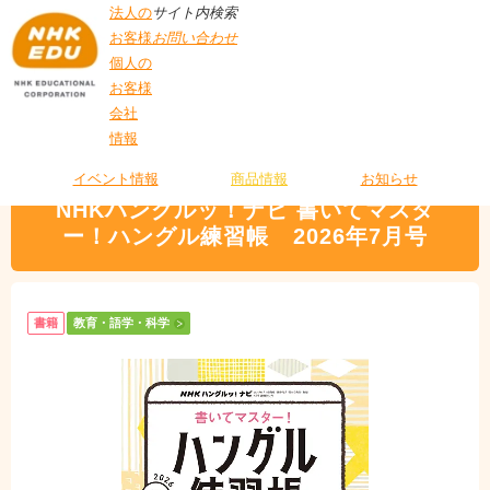
法人の
サイト内検索
お客様
お問い合わせ
個人の
お客様
会社
>
商品情報
>
教育・語学・科学
> NHKハングルッ！ナビ 書いてマスター！ハ
情報
T
ングル練習帳 2026年7月号
O
P
イベント情報
商品情報
お知らせ
NHKハングルッ！ナビ 書いてマスタ
ー！
ハングル練習帳 2026年7月号
書籍
教育・語学・科学