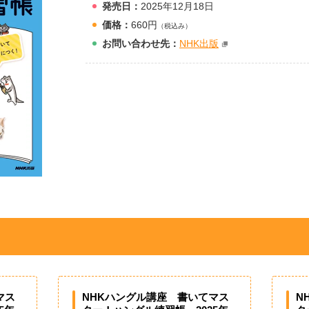
発売日：
2025年12月18日
価格：
660円
（税込み）
お問
い
合
わ
せ先：
NHK出版
マス
NHKハングル講座 書いてマス
N