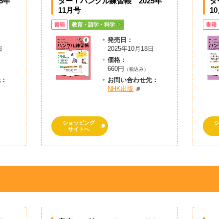
5年
ター！ハングル練習帳 2025年
タ
11月号
1
書籍
教育・語学・科学
書籍
発売日：
日
2025年10月18日
価格：
660円
（税込み）
先：
お問
い
合
わ
せ先：
NHK出版
ショッピング
サイトへ