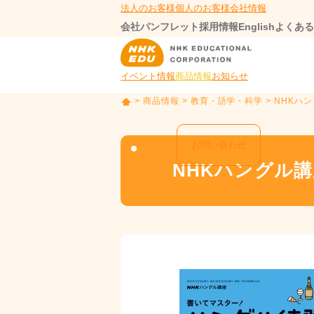
法人のお客様
個人のお客様
会社情報
会社パンフレット
採用情報
English
よくある
イベント情報
商品情報
お知らせ
>
商品情報
>
教育・語学・科学
> NHKハ
T
O
P
お問い合わせ
NHKハングル講