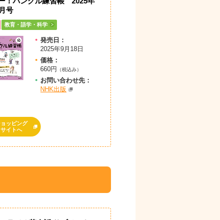
ー！ハングル練習帳 2025年
0月号
教育・語学・科学
発売日：
2025年9月18日
価格：
660円
（税込み）
お問
い
合
わ
せ先：
NHK出版
ショッピング
サイトへ