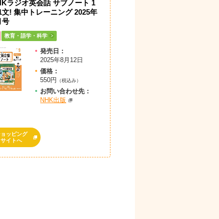
HKラジオ英会話 サブノート 1
1文! 集中トレーニング 2025年
月号
教育・語学・科学
発売日：
2025年8月12日
価格：
550円
（税込み）
お問
い
合
わ
せ先：
NHK出版
ショッピング
サイトへ