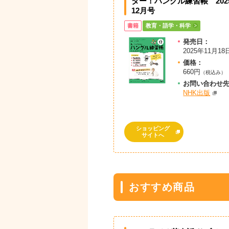
ター！ハングル練習帳 202
12月号
書籍
教育・語学・科学
発売日：
2025年11月18
価格：
660円
（税込み）
お問
い
合
わ
せ
NHK出版
ショッピング
サイトへ
おすすめ商品