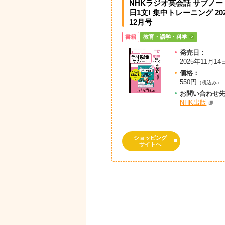
NHKラジオ英会話 サブノート
日1文! 集中トレーニング 20
12月号
書籍
教育・語学・科学
発売日：
2025年11月14
価格：
550円
（税込み）
お問
い
合
わ
せ
NHK出版
ショッピング
サイトへ