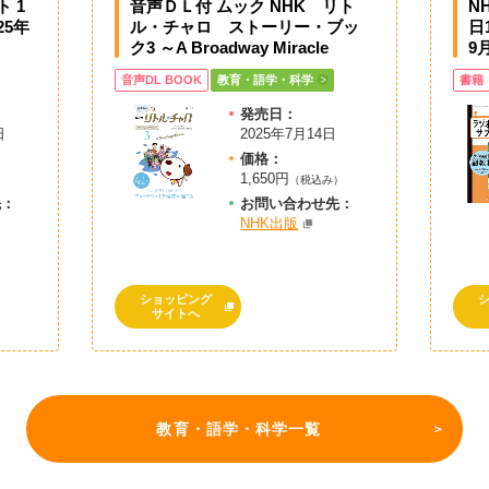
 1
音声ＤＬ付 ムック NHK リト
N
25年
ル・チャロ ストーリー・ブッ
日
ク3 ～A Broadway Miracle
9
音声DL BOOK
教育・語学・科学
書籍
発売日：
日
2025年7月14日
価格：
1,650円
（税込み）
先：
お問
い
合
わ
せ先：
NHK出版
ショッピング
サイトへ
教育・語学・科学一覧