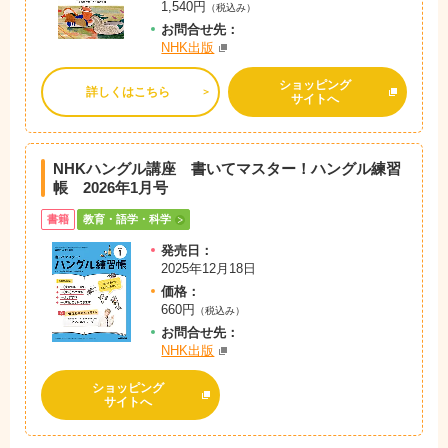
1,540円
（税込み）
お問
合
せ先：
NHK出版
ショッピング
詳しくはこちら
サイトへ
NHKハングル講座 書いてマスター！ハングル練習
帳 2026年1月号
書籍
教育・語学・科学
発売日：
2025年12月18日
価格：
660円
（税込み）
お問
合
せ先：
NHK出版
ショッピング
サイトへ