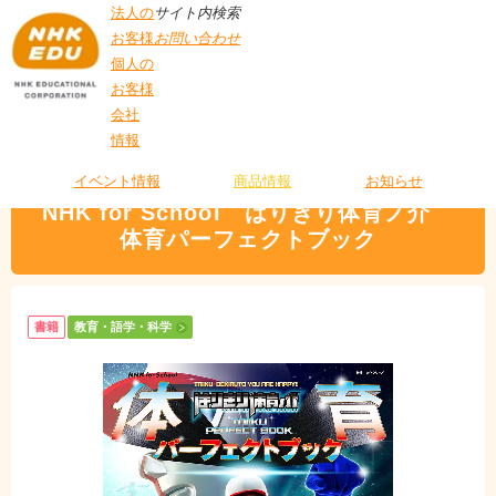
法人の
サイト内検索
お客様
お問い合わせ
個人の
お客様
会社
>
商品情報
>
教育・語学・科学
> NHK for School はりきり体育ノ介 体育
情報
T
パーフェクトブック
O
P
イベント情報
商品情報
お知らせ
NHK for School はりきり体育ノ介
体育パーフェクトブック
書籍
教育・語学・科学