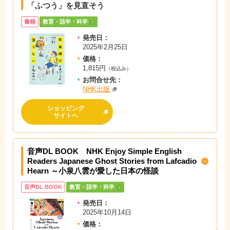
「ふつう」を見直そう
書籍
教育・語学・科学
発売日：
2025年2月25日
価格：
1,815円
（税込み）
お問
合
せ先：
NHK出版
ショッピング
サイトへ
音声DL BOOK NHK Enjoy Simple English
Readers Japanese Ghost Stories from Lafcadio
Hearn ～小泉八雲が愛した日本の怪談
音声DL BOOK
教育・語学・科学
発売日：
2025年10月14日
価格：