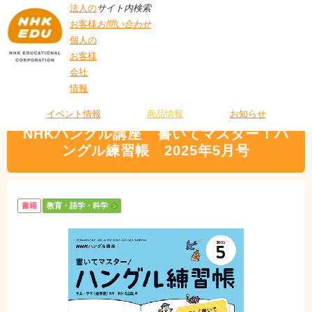
法人の
サイト内検索
お客様
お問い合わせ
個人の
お客様
会社
>
商品情報
>
教育・語学・科学
> NHKハングル講座 書いてマスター！ハン
情報
T
グル練習帳 2025年5月号
O
P
イベント情報
商品情報
お知らせ
NHKハングル講座 書いてマスター！ハ
ングル練習帳 2025年5月号
書籍
教育・語学・科学