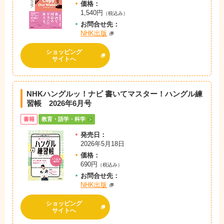
価格：
1,540円
（税込み）
お問
合
せ先：
NHK出版
ショッピング
サイトへ
NHKハングルッ！ナビ 書いてマスター！ハングル練
習帳 2026年6月号
書籍
教育・語学・科学
発売日：
2026年5月18日
価格：
690円
（税込み）
お問
合
せ先：
NHK出版
ショッピング
サイトへ