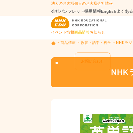
法人のお客様
個人のお客様
会社情報
会社パンフレット
採用情報
English
よくある
イベント情報
商品情報
お知らせ
>
商品情報
>
教育・語学・科学
> NHKラ
T
O
P
お問い合わせ
NH