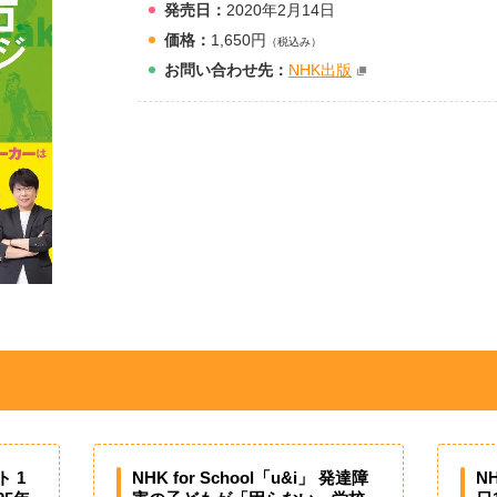
発売日：
2020年2月14日
価格：
1,650円
（税込み）
お問
い
合
わ
せ先：
NHK出版
 1
NHK for School「u&i」 発達障
N