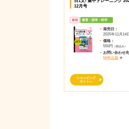
日1文! 集中トレーニング 20
12月号
書籍
教育・語学・科学
発売日：
2025年11月14
価格：
550円
（税込み）
お問
い
合
わ
せ
NHK出版
ショッピング
サイトへ