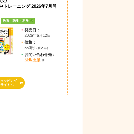
1文!
中トレーニング 2026年7月号
教育・語学・科学
発売日：
2026年6月12日
価格：
550円
（税込み）
お問
い
合
わ
せ先：
NHK出版
ショッピング
サイトへ