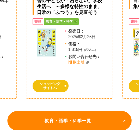
25年
害の子どもが「困らない」学校
日
生活へ ～多様な特性のまま、
集
日常の「ふつう」を見直そう
書籍
教育・語学・科学
書籍
発売日：
日
2025年2月25日
価格：
1,815円
（税込み）
先：
お問
い
合
わ
せ先：
NHK出版
ショッピング
サイトへ
教育・語学・科学一覧