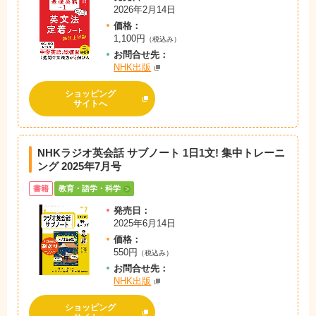
2026年2月14日
価格：
1,100円
（税込み）
お問
合
せ先：
NHK出版
ショッピング
サイトへ
NHKラジオ英会話 サブノート 1日1文! 集中トレーニ
ング 2025年7月号
書籍
教育・語学・科学
発売日：
2025年6月14日
価格：
550円
（税込み）
お問
合
せ先：
NHK出版
ショッピング