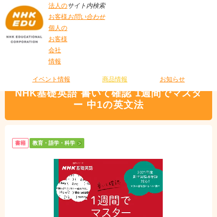
法人の
サイト内検索
お客様
お問い合わせ
個人の
お客様
会社
>
商品情報
>
教育・語学・科学
> NHK基礎英語 書いて確認 1週間でマスター
情報
T
中1の英文法
O
P
イベント情報
商品情報
お知らせ
NHK基礎英語 書いて確認 1週間でマスタ
ー 中1の英文法
書籍
教育・語学・科学