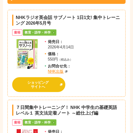
NHKラジオ英会話 サブノート 1日1文! 集中トレーニ
ング 2026年5月号
書籍
教育・語学・科学
発売日：
2026年4月14日
価格：
550円
（税込み）
お問
合
せ先：
NHK出版
ショッピング
サイトへ
７日間集中トレーニング！ NHK 中学生の基礎英語
レベル１ 英文法定着ノート ～総仕上げ編
書籍
教育・語学・科学
発売日：