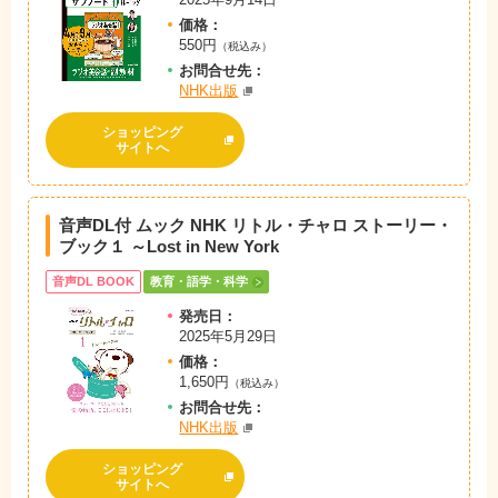
価格：
550円
（税込み）
お問
合
せ先：
NHK出版
ショッピング
サイトへ
音声DL付 ムック NHK リトル・チャロ ストーリー・
ブック１ ～Lost in New York
音声DL BOOK
教育・語学・科学
発売日：
2025年5月29日
価格：
1,650円
（税込み）
お問
合
せ先：
NHK出版
ショッピング
サイトへ