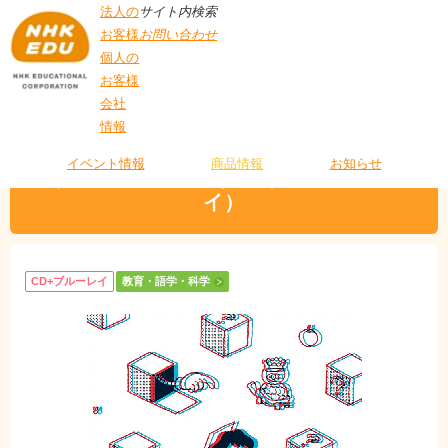
法人の
サイト内検索
お客様
お問い合わせ
個人の
お客様
会社
>
商品情報
>
教育・語学・科学
> あたりまえつこのうた（CD+ブルーレイ）
情報
T
O
P
イベント情報
商品情報
お知らせ
あたりまえつこのうた（CD+ブルーレ
イ）
CD+ブルーレイ
教育・語学・科学