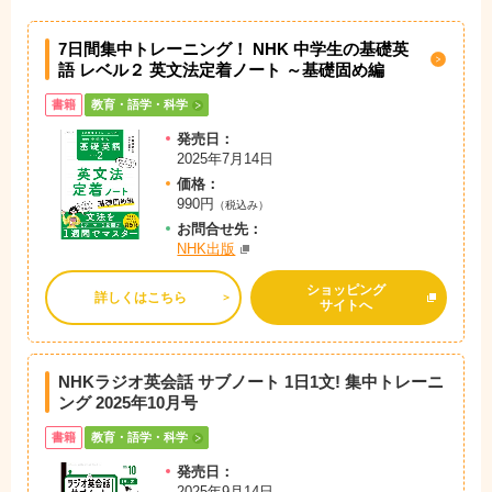
7日間集中トレーニング！ NHK 中学生の基礎英
語 レベル２ 英文法定着ノート ～基礎固め編
書籍
教育・語学・科学
発売日：
2025年7月14日
価格：
990円
（税込み）
お問
合
せ先：
NHK出版
ショッピング
詳しくはこちら
サイトへ
NHKラジオ英会話 サブノート 1日1文! 集中トレーニ
ング 2025年10月号
書籍
教育・語学・科学
発売日：
2025年9月14日