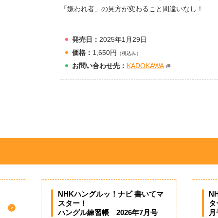
「嫌われ者」の見方が変わること間違いなし！
発売日：
2025年1月29日
価格：
1,650円
（税込み）
お問
い
合
わ
せ先：
KADOKAWA
NHKハングルッ！ナビ 書いてマ
N
スター！
タ
ハングル練習帳 2026年7月号
月