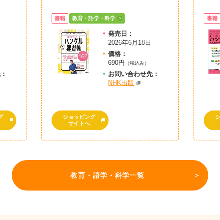
書籍
教育・語学・科学
書籍
発売日：
2026年6月18日
価格：
690円
（税込み）
先：
お問
い
合
わ
せ先：
NHK出版
グ
ショッピング
サイトへ
教育・語学・科学一覧