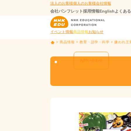
法人のお客様
個人のお客様
会社情報
会社パンフレット
採用情報
English
よくある
イベント情報
商品情報
お知らせ
>
商品情報
>
教育・語学・科学
> 嫌われ
T
O
P
お問い合わせ