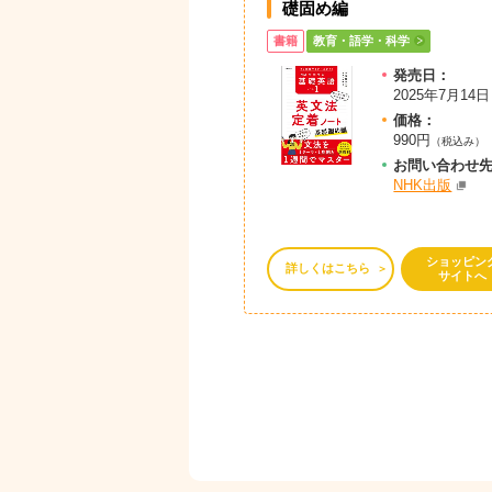
礎固め編
書籍
教育・語学・科学
発売日：
2025年7月14日
価格：
990円
（税込み）
お問
い
合
わ
せ
NHK出版
ショッピン
詳しくはこちら
サイトへ