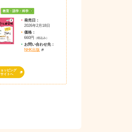
教育・語学・科学
発売日：
2026年2月18日
価格：
660円
（税込み）
お問
い
合
わ
せ先：
NHK出版
ショッピング
サイトへ