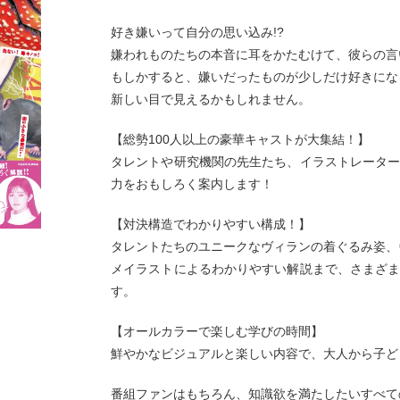
好き嫌いって自分の思い込み!?
嫌われものたちの本音に耳をかたむけて、彼らの言
もしかすると、嫌いだったものが少しだけ好きにな
新しい目で見えるかもしれません。
【総勢100人以上の豪華キャストが大集結！】
タレントや研究機関の先生たち、イラストレータ
力をおもしろく案内します！
【対決構造でわかりやすい構成！】
タレントたちのユニークなヴィランの着ぐるみ姿、
メイラストによるわかりやすい解説まで、さまざ
す。
【オールカラーで楽しむ学びの時間】
鮮やかなビジュアルと楽しい内容で、大人から子ど
番組ファンはもちろん、知識欲を満たしたいすべて