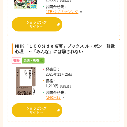
1,430円
（税込み）
お問
合
せ先：
JTBパブリッシング
ショッピング
サイトへ
NHK「１００分ｄｅ名著」ブックス ル・ボン 群衆
心理 ～「みんな」には騙されない
書籍
美術・教養
発売日：
2025年11月25日
価格：
1,210円
（税込み）
お問
合
せ先：
NHK出版
ショッピング
サイトへ