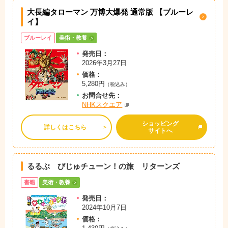
大長編タローマン 万博大爆発 通常版 【ブルーレ
イ】
ブルーレイ
美術・教養
発売日：
2026年3月27日
価格：
5,280円
（税込み）
お問
合
せ先：
NHKスクエア
ショッピング
詳しくはこちら
サイトへ
るるぶ びじゅチューン！の旅 リターンズ
書籍
美術・教養
発売日：
2024年10月7日
価格：