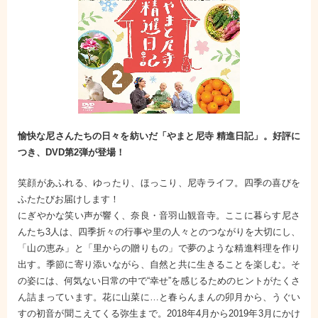
愉快な尼さんたちの日々を紡いだ「やまと尼寺 精進日記」。好評に
つき、DVD第2弾が登場！
笑顔があふれる、ゆったり、ほっこり、尼寺ライフ。四季の喜びを
ふたたびお届けします！
にぎやかな笑い声が響く、奈良・音羽山観音寺。ここに暮らす尼さ
んたち3人は、四季折々の行事や里の人々とのつながりを大切にし、
「山の恵み」と「里からの贈りもの」で夢のような精進料理を作り
出す。季節に寄り添いながら、自然と共に生きることを楽しむ。そ
の姿には、何気ない日常の中で“幸せ”を感じるためのヒントがたくさ
ん詰まっています。花に山菜に…と春らんまんの卯月から、うぐい
すの初音が聞こえてくる弥生まで。2018年4月から2019年3月にかけ