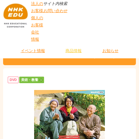
法人の
サイト内検索
お客様
お問い合わせ
個人の
お客様
会社
>
商品情報
>
美術・教養
> やまと尼寺 精進日記２ （全2枚）
情報
T
O
P
イベント情報
商品情報
お知らせ
やまと尼寺 精進日記２ （全2枚）
DVD
美術・教養