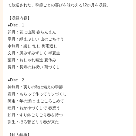
て放送された、季節ごとの喜びを味わえる12か月を収録。
【収録内容】
●Disc．1
卯月：花に山菜 春らんまん
皐月：緑まぶしい 山のごちそう
水無月：楽し 忙し 梅雨近し
文月：風みずみずしく 半夏生
葉月：おしゃれ精進 夏休み
長月：長寿のお祝い 菊づくし
●Disc．2
神無月：実りの秋は備えの季節
霜月：もらって作ってミソづくし
師走：年の瀬は まごころこめて
睦月：おかゆづくしで 春想う
如月：すり鉢ごりごり春を待つ
弥生：ほろ苦ピリリ春が来た
【封入特典】