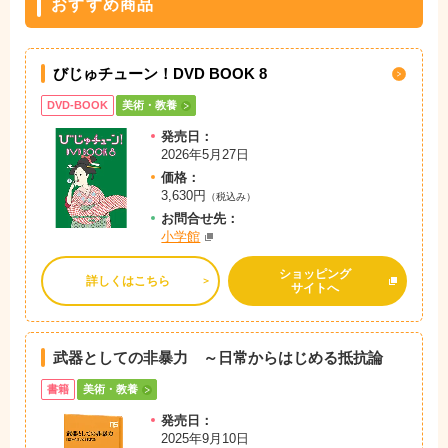
おすすめ商品
びじゅチューン！DVD BOOK 8
DVD-BOOK
美術・教養
発売日：
2026年5月27日
価格：
3,630円
（税込み）
お問
合
せ先：
小学館
ショッピング
詳しくはこちら
サイトへ
武器としての非暴力 ～日常からはじめる抵抗論
書籍
美術・教養
発売日：
2025年9月10日