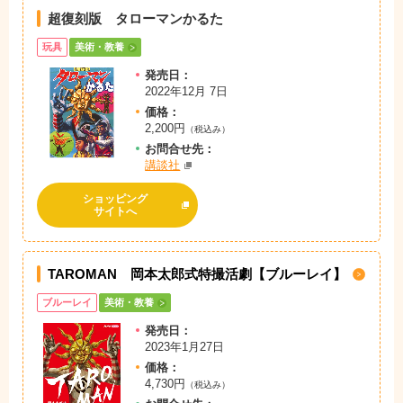
超復刻版 タローマンかるた
玩具
美術・教養
発売日：
2022年12月 7日
価格：
2,200円
（税込み）
お問
合
せ先：
講談社
ショッピング
サイトへ
TAROMAN 岡本太郎式特撮活劇【ブルーレイ】
ブルーレイ
美術・教養
発売日：
2023年1月27日
価格：
4,730円
（税込み）