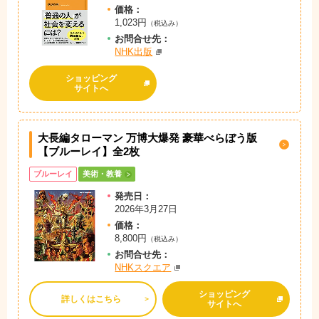
価格：
1,023円
（税込み）
お問
合
せ先：
NHK出版
ショッピング
サイトへ
大長編タローマン 万博大爆発 豪華べらぼう版
【ブルーレイ】全2枚
ブルーレイ
美術・教養
発売日：
2026年3月27日
価格：
8,800円
（税込み）
お問
合
せ先：
NHKスクエア
ショッピング
詳しくはこちら
サイトへ