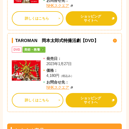
お問
合
せ先：
NHKスクエア
ショッピング
詳しくはこちら
サイトへ
TAROMAN 岡本太郎式特撮活劇【DVD】
DVD
美術・教養
発売日：
2023年1月27日
価格：
4,180円
（税込み）
お問
合
せ先：
NHKスクエア
ショッピング
詳しくはこちら
サイトへ