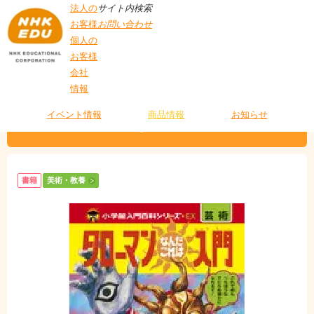
法人の
サイト内検索
お客様
お問い合わせ
個人の
お客様
会社
>
商品情報
>
美術・教養
> タローマンなんだこれは入門
情報
T
O
P
イベント情報
商品情報
お知らせ
タローマンなんだこれは入門
書籍
美術・教養