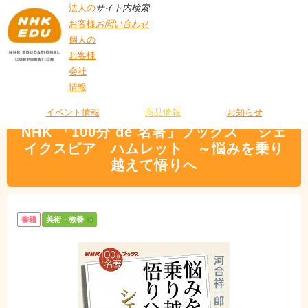
法人の
サイト内検索
お客様
お問い合わせ
個人の
お客様
会社
>
商品情報
>
美術・教養
> NHK 「100分 de 名著」ブックス シェイクスピ
情報
T
ア ハムレット ～悩みを乗り越えて悟りへ
O
P
イベント情報
商品情報
お知らせ
NHK 「100分 de 名著」ブックス シェ
イクスピア ハムレット ～悩みを乗り
越えて悟りへ
書籍
美術・教養