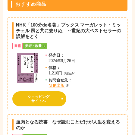
おすすめ商品
NHK「100分de名著」ブックス マーガレット・ミッ
チェル 風と共に去りぬ ～世紀の大ベストセラーの
誤解をとく
書籍
美術・教養
発売日：
2024年9月26日
価格：
1,210円
（税込み）
お問
合
せ先：
NHK出版
ショッピング
サイトへ
血肉となる読書 なぜ読むことだけが人生を変える
のか