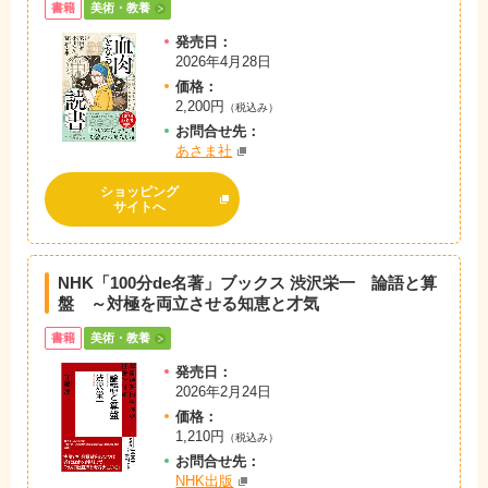
書籍
美術・教養
発売日：
2026年4月28日
価格：
2,200円
（税込み）
お問
合
せ先：
あさま社
ショッピング
サイトへ
NHK「100分de名著」ブックス 渋沢栄一 論語と算
盤 ～対極を両立させる知恵と才気
書籍
美術・教養
発売日：
2026年2月24日
価格：
1,210円
（税込み）
お問
合
せ先：
NHK出版