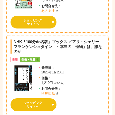
2,200円
（税込み）
お問
合
せ先：
あさま社
ショッピング
サイトへ
NHK「100分de名著」ブックス メアリ・シェリー
フランケンシュタイン ～本当の「怪物」は、誰な
のか
書籍
美術・教養
発売日：
2026年1月23日
価格：
1,210円
（税込み）
お問
合
せ先：
NHK出版
ショッピング
サイトへ