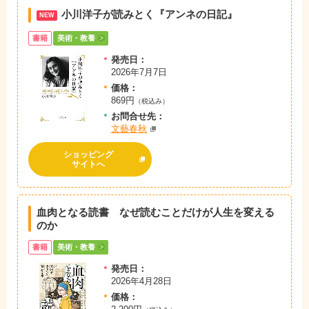
小川洋子が読みとく『アンネの日記』
NEW
書籍
美術・教養
発売日：
2026年7月7日
価格：
869円
（税込み）
お問
合
せ先：
文藝春秋
ショッピング
サイトへ
血肉となる読書 なぜ読むことだけが人生を変える
のか
書籍
美術・教養
発売日：
2026年4月28日
価格：