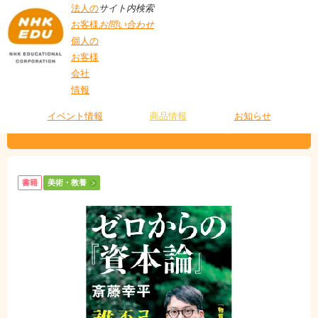
法人の
サイト内検索
お客様
お問い合わせ
個人の
お客様
会社
>
商品情報
>
美術・教養
> NHK出版新書 ゼロからの『資本論』
情報
T
O
P
イベント情報
商品情報
お知らせ
NHK出版新書 ゼロからの『資本論』
書籍
美術・教養