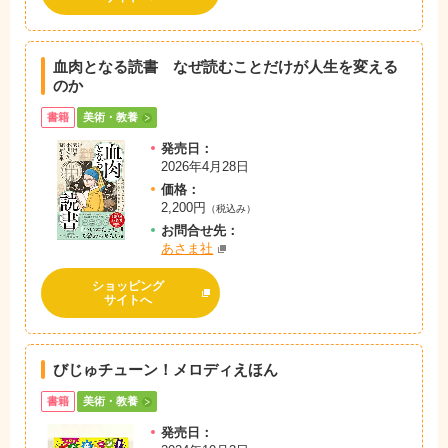
血肉となる読書 なぜ読むことだけが人生を変える
のか
書籍
美術・教養
発売日：
2026年4月28日
価格：
2,200円
（税込み）
お問
合
せ先：
あさま社
ショッピング
サイトへ
びじゅチューン！メロディえほん
書籍
美術・教養
発売日：