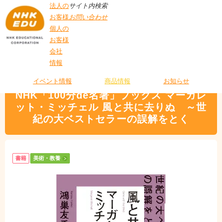
法人の
サイト内検索
お客様
お問い合わせ
個人の
お客様
会社
>
商品情報
>
美術・教養
> NHK「100分de名著」ブックス マーガレット・ミ
情報
T
ッチェル 風と共に去りぬ ～世紀の大ベストセラーの誤解をとく
O
P
イベント情報
商品情報
お知らせ
NHK「100分de名著」ブックス マーガレ
ット・ミッチェル 風と共に去りぬ ～世
紀の大ベストセラーの誤解をとく
書籍
美術・教養