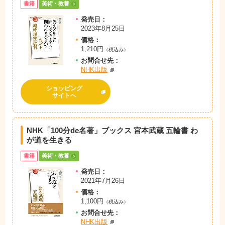
書籍
美術・教養
発売日：
2023年8月25日
価格：
1,210円
（税込み）
お問
合
せ先：
NHK出版
ショッピング
サイトへ
NHK「100分de名著」ブックス 宮本武蔵 五輪書 わ
が道を生きる
書籍
美術・教養
発売日：
2021年7月26日
価格：
1,100円
（税込み）
お問
合
せ先：
NHK出版