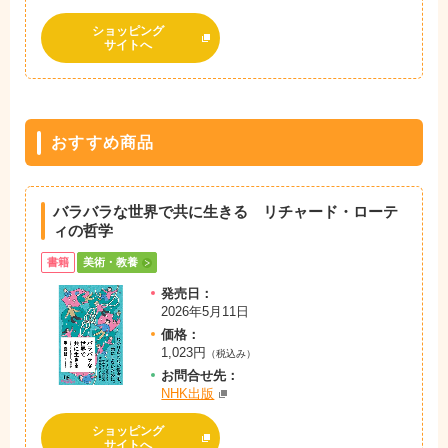
ショッピング
サイトへ
おすすめ商品
バラバラな世界で共に生きる リチャード・ローテ
ィの哲学
書籍
美術・教養
発売日：
2026年5月11日
価格：
1,023円
（税込み）
お問
合
せ先：
NHK出版
ショッピング
サイトへ