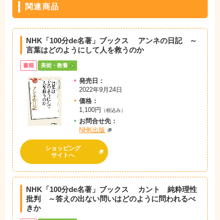
関連商品
NHK「100分de名著」ブックス アンネの日記 ～
言葉はどのようにして人を救うのか
書籍
美術・教養
発売日：
2022年9月24日
価格：
1,100円
（税込み）
お問
合
せ先：
NHK出版
ショッピング
サイトへ
NHK「100分de名著」ブックス カント 純粋理性
批判 ～答えの出ない問いはどのように問われるべ
きか