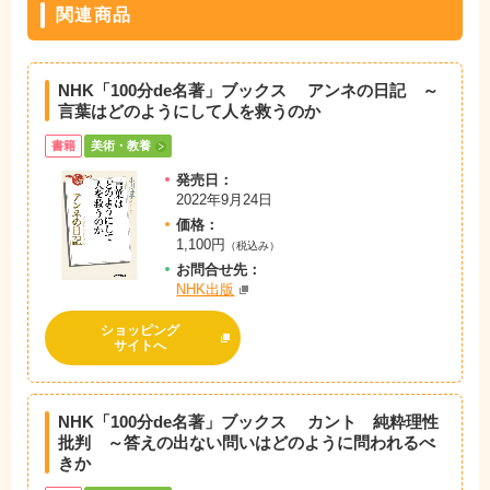
関連商品
NHK「100分de名著」ブックス アンネの日記 ～
言葉はどのようにして人を救うのか
書籍
美術・教養
発売日：
2022年9月24日
価格：
1,100円
（税込み）
お問
合
せ先：
NHK出版
ショッピング
サイトへ
NHK「100分de名著」ブックス カント 純粋理性
批判 ～答えの出ない問いはどのように問われるべ
きか