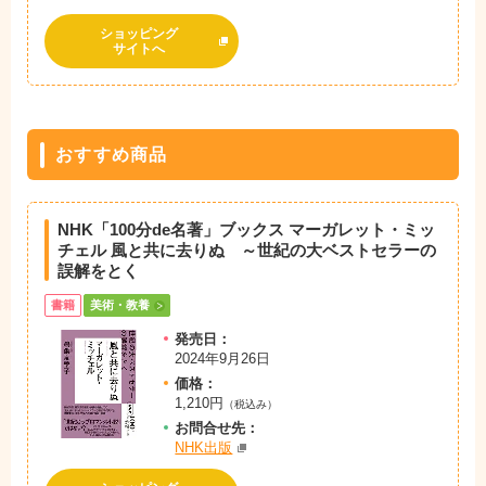
ショッピング
サイトへ
おすすめ商品
NHK「100分de名著」ブックス マーガレット・ミッ
チェル 風と共に去りぬ ～世紀の大ベストセラーの
誤解をとく
書籍
美術・教養
発売日：
2024年9月26日
価格：
1,210円
（税込み）
お問
合
せ先：
NHK出版