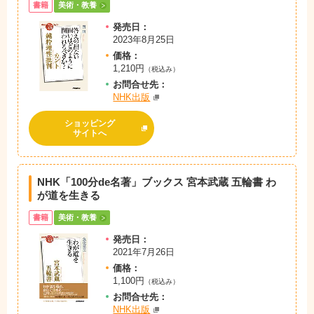
書籍
美術・教養
発売日：
2023年8月25日
価格：
1,210円
（税込み）
お問
合
せ先：
NHK出版
ショッピング
サイトへ
NHK「100分de名著」ブックス 宮本武蔵 五輪書 わ
が道を生きる
書籍
美術・教養
発売日：
2021年7月26日
価格：
1,100円
（税込み）
お問
合
せ先：
NHK出版