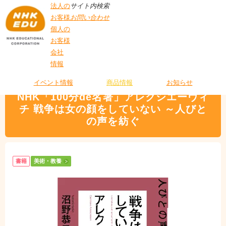
法人の
サイト内検索
お客様
お問い合わせ
個人の
お客様
会社
>
商品情報
>
美術・教養
> NHK「100分de名著」アレクシエーヴィチ 戦争は
情報
T
女の顔をしていない ～人びとの声を紡ぐ
O
P
イベント情報
商品情報
お知らせ
NHK「100分de名著」アレクシエーヴィ
チ 戦争は女の顔をしていない ～人びと
の声を紡ぐ
書籍
美術・教養