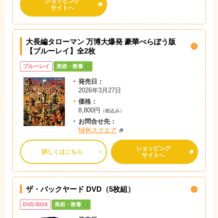
ショッピング
サイトへ
大長編タローマン 万博大爆発 豪華べらぼう版
【ブルーレイ】全2枚
ブルーレイ
美術・教養
発売日：
2026年3月27日
価格：
8,800円
（税込み）
お問
合
せ先：
NHKスクエア
ショッピング
詳しくはこちら
サイトへ
ザ・バックヤード DVD（5枚組）
DVD-BOX
美術・教養