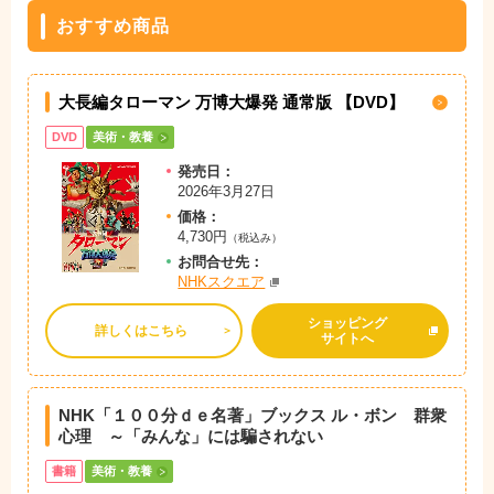
おすすめ商品
大長編タローマン 万博大爆発 通常版 【DVD】
DVD
美術・教養
発売日：
2026年3月27日
価格：
4,730円
（税込み）
お問
合
せ先：
NHKスクエア
ショッピング
詳しくはこちら
サイトへ
NHK「１００分ｄｅ名著」ブックス ル・ボン 群衆
心理 ～「みんな」には騙されない
書籍
美術・教養