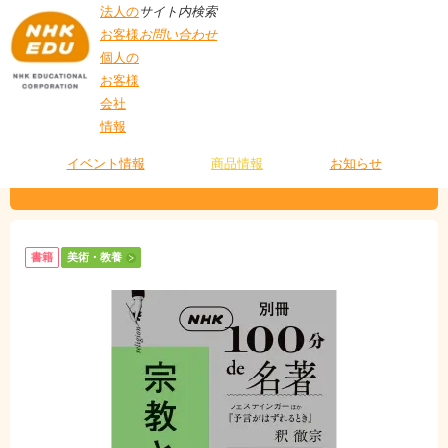
法人の
サイト内検索
お客様
お問い合わせ
個人の
お客様
会社
>
商品情報
>
美術・教養
> 別冊NHK100分de名著 宗教とは何か
情報
T
O
P
イベント情報
商品情報
お知らせ
別冊NHK100分de名著 宗教とは何か
書籍
美術・教養