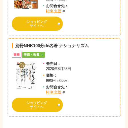
お問
合
せ先：
NHK出版
ショッピング
サイトへ
別冊NHK100分de名著 ナショナリズム
書籍
美術・教養
発売日：
2020年8月25日
価格：
990円
（税込み）
お問
合
せ先：
NHK出版
ショッピング
サイトへ