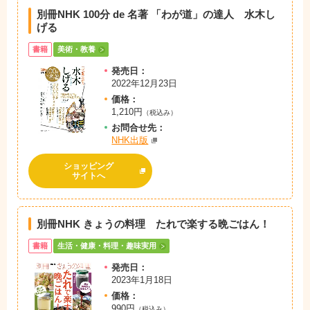
別冊NHK 100分 de 名著 「わが道」の達人 水木し
げる
書籍
美術・教養
発売日：
2022年12月23日
価格：
1,210円
（税込み）
お問
合
せ先：
NHK出版
ショッピング
サイトへ
別冊NHK きょうの料理 たれで楽する晩ごはん！
書籍
生活・健康・料理・趣味実用
発売日：
2023年1月18日
価格：
990円
（税込み）