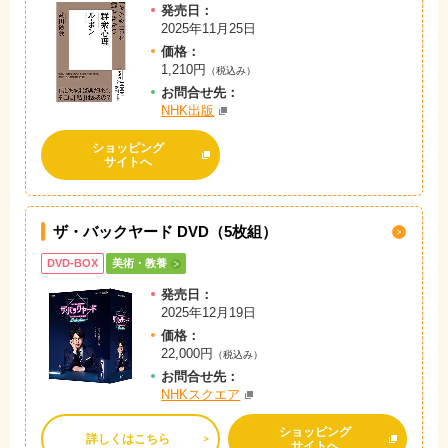
発売日：
2025年11月25日
価格：
1,210円
（税込み）
お問
合
せ先：
NHK出版
ショッピング
サイトへ
ザ・バックヤード DVD（5枚組）
DVD-BOX
美術・教養
発売日：
2025年12月19日
価格：
22,000円
（税込み）
お問
合
せ先：
NHKスクエア
ショッピング
詳しくはこちら
サイトへ