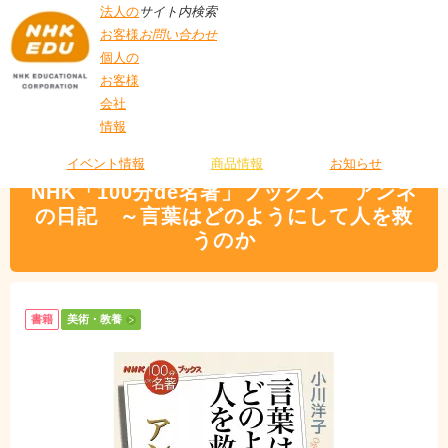
法人の
サイト内検索
お客様
お問い合わせ
個人の
お客様
会社
>
商品情報
>
美術・教養
> NHK「100分de名著」ブックス アンネの日記
情報
T
～言葉はどのようにして人を救うのか
O
P
イベント情報
商品情報
お知らせ
NHK「100分de名著」ブックス アンネ
の日記 ～言葉はどのようにして人を救
うのか
書籍
美術・教養