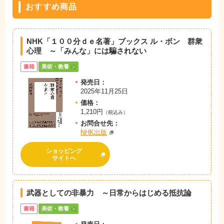
おすすめ商品
NHK「１００分ｄｅ名著」ブックス ル・ボン 群衆
心理 ～「みんな」には騙されない
書籍
美術・教養
発売日：
2025年11月25日
価格：
1,210円
（税込み）
お問
合
せ先：
NHK出版
ショッピング
サイトへ
武器としての非暴力 ～日常からはじめる抵抗論
書籍
美術・教養