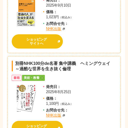
発売日：
2025年9月10日
価格：
1,023円
（税込み）
お問
合
せ先：
NHK出版
ショッピング
サイトへ
別冊NHK100分de名著 集中講義 ヘミングウェイ
～過酷な世界を生き抜く倫理
書籍
美術・教養
発売日：
2025年8月25日
価格：
1,100円
（税込み）
お問
合
せ先：
NHK出版
ショッピング