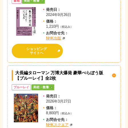
書籍
美術・教養
発売日：
2024年9月26日
価格：
1,210円
（税込み）
お問
合
せ先：
NHK出版
ショッピング
サイトへ
大長編タローマン 万博大爆発 豪華べらぼう版
【ブルーレイ】全2枚
ブルーレイ
美術・教養
発売日：
2026年3月27日
価格：
8,800円
（税込み）
お問
合
せ先：
NHKスクエア