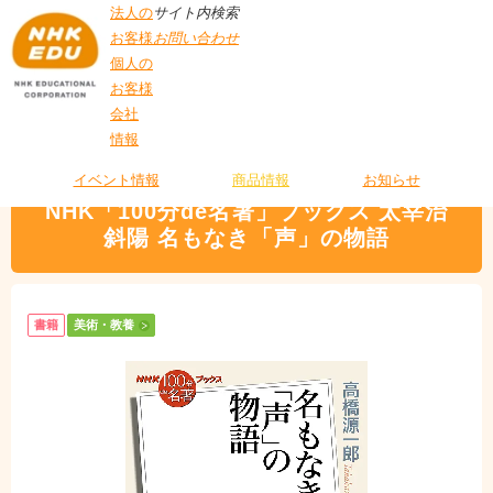
法人の
サイト内検索
お客様
お問い合わせ
個人の
お客様
会社
>
商品情報
>
美術・教養
> NHK「100分de名著」ブックス 太宰治 斜陽 名もな
情報
T
き「声」の物語
O
P
イベント情報
商品情報
お知らせ
NHK「100分de名著」ブックス 太宰治
斜陽 名もなき「声」の物語
書籍
美術・教養