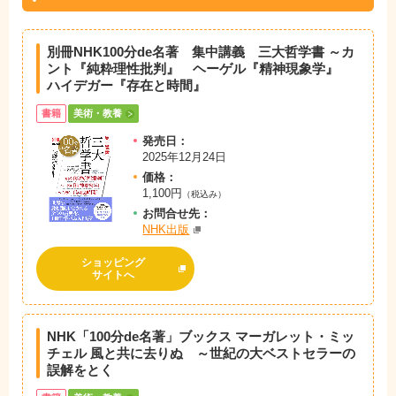
別冊NHK100分de名著 集中講義 三大哲学書 ～カ
ント『純粋理性批判』 ヘーゲル『精神現象学』
ハイデガー『存在と時間』
書籍
美術・教養
発売日：
2025年12月24日
価格：
1,100円
（税込み）
お問
合
せ先：
NHK出版
ショッピング
サイトへ
NHK「100分de名著」ブックス マーガレット・ミッ
チェル 風と共に去りぬ ～世紀の大ベストセラーの
誤解をとく