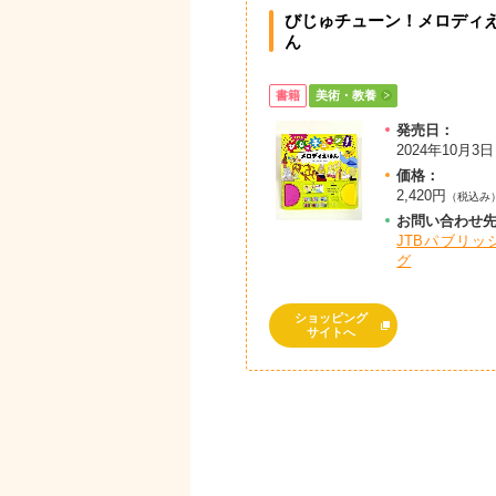
びじゅチューン！メロディ
ん
書籍
美術・教養
発売日：
2024年10月3日
価格：
2,420円
（税込み
お問
い
合
わ
せ
JTBパブリッ
グ
ショッピング
サイトへ