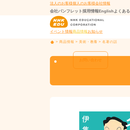
法人のお客様
個人のお客様
会社情報
会社パンフレット
採用情報
English
よくある
イベント情報
商品情報
お知らせ
>
商品情報
>
美術・教養
> 名著の話
T
O
P
お問い合わせ