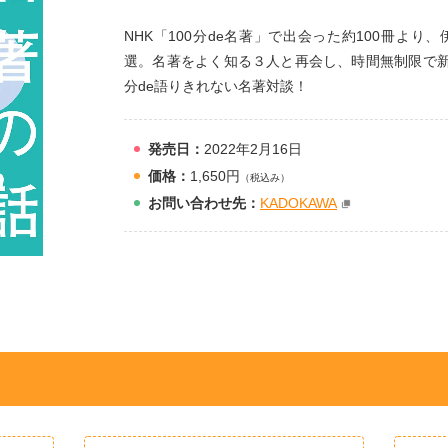
NHK「100分de名著」で出会った約100冊よ
選。名著をよく知る３人と再会し、時間無制限で新
分de語りきれない名著対談！
発売日：
2022年2月16日
価格：
1,650円
（税込み）
お問
い
合
わ
せ先：
KADOKAWA