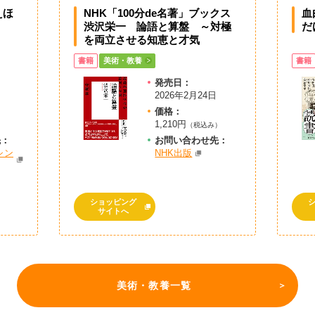
えほ
NHK「100分de名著」ブックス
血
渋沢栄一 論語と算盤 ～対極
だ
を両立させる知恵と才気
書籍
美術・教養
書籍
発売日：
2026年2月24日
価格：
1,210円
）
（税込み）
先：
お問
い
合
わ
せ先：
シン
NHK出版
ショッピング
サイトへ
美術・教養一覧