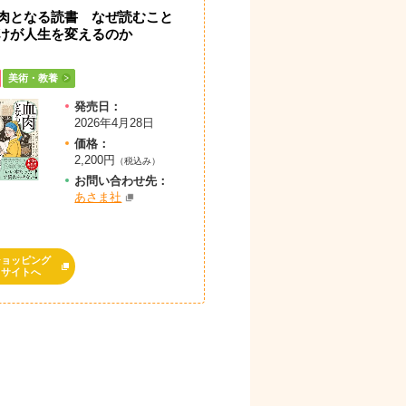
肉となる読書 なぜ読むこと
けが人生を変えるのか
美術・教養
発売日：
2026年4月28日
価格：
2,200円
（税込み）
お問
い
合
わ
せ先：
あさま社
ショッピング
サイトへ