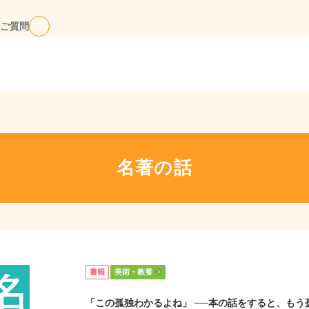
ご質問
名著の話
書籍
美術・教養
「この孤独わかるよね」 ──本の話をすると、もう