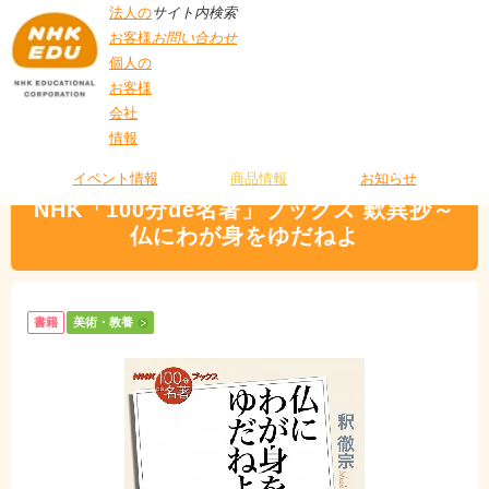
法人の
サイト内検索
お客様
お問い合わせ
個人の
お客様
会社
>
商品情報
>
美術・教養
> NHK「100分de名著」ブックス 歎異抄～仏にわが
情報
T
身をゆだねよ
O
P
イベント情報
商品情報
お知らせ
NHK「100分de名著」ブックス 歎異抄～
仏にわが身をゆだねよ
書籍
美術・教養