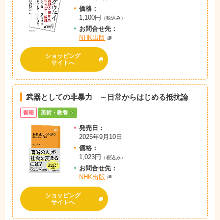
価格：
1,100円
（税込み）
お問
合
せ先：
NHK出版
ショッピング
サイトへ
武器としての非暴力 ～日常からはじめる抵抗論
書籍
美術・教養
発売日：
2025年9月10日
価格：
1,023円
（税込み）
お問
合
せ先：
NHK出版
ショッピング
サイトへ