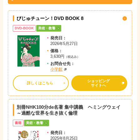
びじゅチューン！DVD BOOK 8
DVD-BOOK
美術・教養
発売日：
2026年5月27日
価格：
3,630円
（税込み）
お問
合
せ先：
小学館
ショッピング
詳しくはこちら
サイトへ
別冊NHK100分de名著 集中講義 ヘミングウェイ
～過酷な世界を生き抜く倫理
書籍
美術・教養
発売日：
2025年8月25日