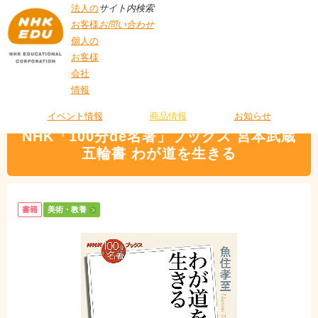
法人の
サイト内検索
お客様
お問い合わせ
個人の
お客様
会社
>
商品情報
>
美術・教養
> NHK「100分de名著」ブックス 宮本武蔵 五輪書 わ
情報
T
が道を生きる
O
P
イベント情報
商品情報
お知らせ
NHK「100分de名著」ブックス 宮本武蔵
五輪書 わが道を生きる
書籍
美術・教養