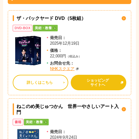
ザ・バックヤード DVD（5枚組）
DVD-BOX
美術・教養
発売日：
2025年12月19日
価格：
22,000円
（税込み）
お問
合
せ先：
NHKスクエア
ショッピング
詳しくはこちら
サイトへ
ねこのめ美じゅつかん 世界一やさしいアート入
門
書籍
美術・教養
発売日：
2024年9月24日