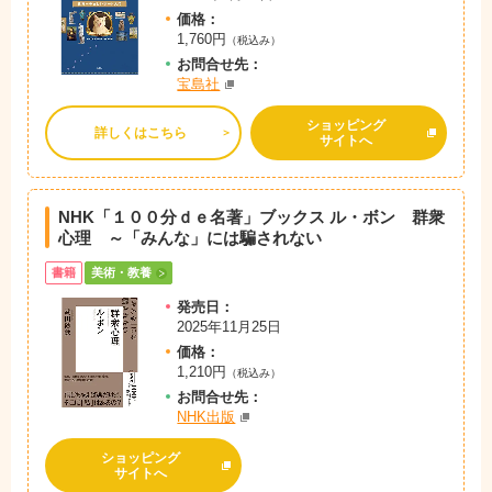
価格：
1,760円
（税込み）
お問
合
せ先：
宝島社
ショッピング
詳しくはこちら
サイトへ
NHK「１００分ｄｅ名著」ブックス ル・ボン 群衆
心理 ～「みんな」には騙されない
書籍
美術・教養
発売日：
2025年11月25日
価格：
1,210円
（税込み）
お問
合
せ先：
NHK出版
ショッピング
サイトへ