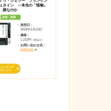
アリ・シェリー フランケン
ュタイン ～本当の「怪物」
、誰なのか
美術・教養
発売日：
2026年1月23日
価格：
1,210円
（税込み）
お問
い
合
わ
せ先：
NHK出版
ショッピング
サイトへ