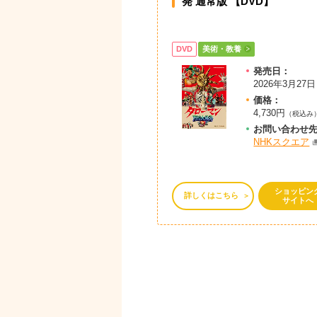
発 通常版 【DVD】
DVD
美術・教養
発売日：
2026年3月27日
価格：
4,730円
（税込み
お問
い
合
わ
せ
NHKスクエア
ショッピン
詳しくはこちら
サイトへ