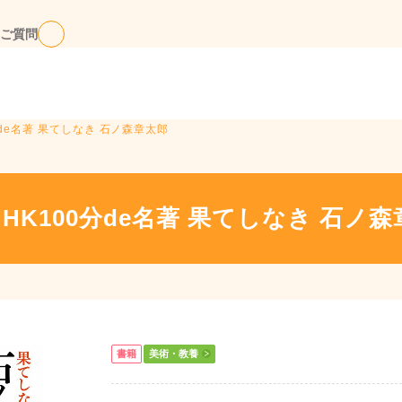
ご質問
分de名著 果てしなき 石ノ森章太郎
HK100分de名著 果てしなき 石ノ
書籍
美術・教養