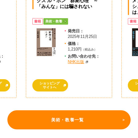
クス ル・ボン 群衆心理 ～
メ
「みんな」には騙されない
シ
は
書籍
美術・教養
書籍
発売日：
2025年11月25日
価格：
1,210円
）
（税込み）
先：
お問
い
合
わ
せ先：
NHK出版
グ
ショッピング
サイトへ
美術・教養一覧