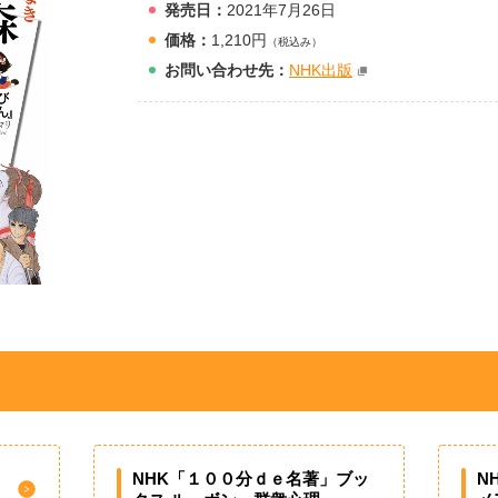
発売日：
2021年7月26日
価格：
1,210円
（税込み）
お問
い
合
わ
せ先：
NHK出版
NHK「１００分ｄｅ名著」ブッ
N