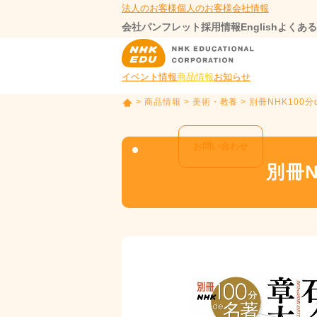
法人のお客様
個人のお客様
会社情報
会社パンフレット
採用情報
English
よくある
イベント情報
商品情報
お知らせ
>
商品情報
>
美術・教養
> 別冊NHK100
T
O
P
お問い合わせ
別冊N