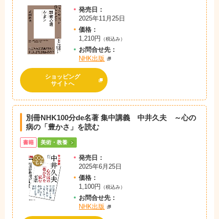
発売日：
2025年11月25日
価格：
1,210円
（税込み）
お問
合
せ先：
NHK出版
ショッピング
サイトへ
別冊NHK100分de名著 集中講義 中井久夫 ～心の
病の「豊かさ」を読む
書籍
美術・教養
発売日：
2025年6月25日
価格：
1,100円
（税込み）
お問
合
せ先：
NHK出版