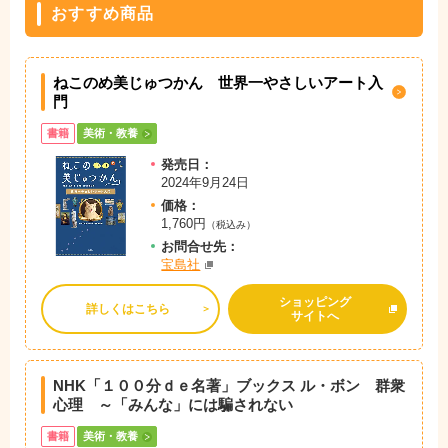
おすすめ商品
ねこのめ美じゅつかん 世界一やさしいアート入
門
書籍
美術・教養
発売日：
2024年9月24日
価格：
1,760円
（税込み）
お問
合
せ先：
宝島社
ショッピング
詳しくはこちら
サイトへ
NHK「１００分ｄｅ名著」ブックス ル・ボン 群衆
心理 ～「みんな」には騙されない
書籍
美術・教養