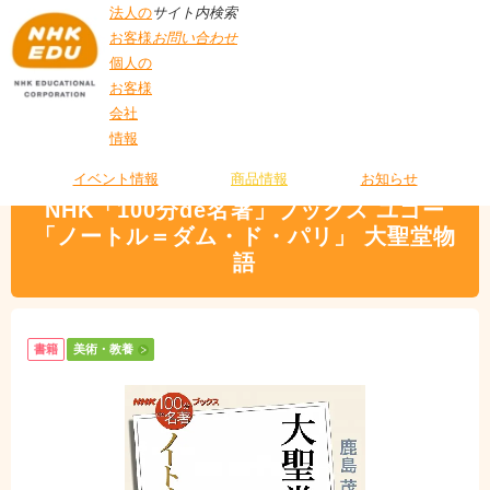
法人の
サイト内検索
お客様
お問い合わせ
個人の
お客様
会社
>
商品情報
>
美術・教養
> NHK「100分de名著」ブックス ユゴー「ノートル
情報
T
＝ダム・ド・パリ」 大聖堂物語
O
P
イベント情報
商品情報
お知らせ
NHK「100分de名著」ブックス ユゴー
「ノートル＝ダム・ド・パリ」 大聖堂物
語
書籍
美術・教養