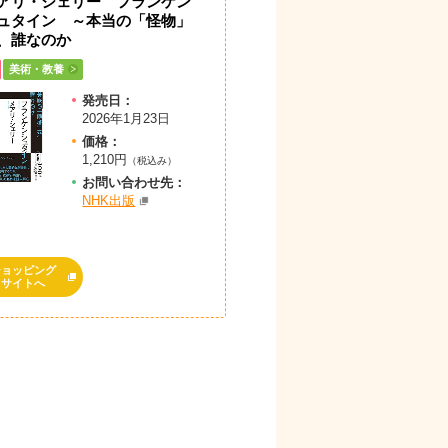
アリ・シェリー フランケン
ュタイン ～本当の「怪物」
、誰なのか
美術・教養
発売日：
2026年1月23日
価格：
1,210円
（税込み）
お問
い
合
わ
せ先：
NHK出版
ショッピング
サイトへ