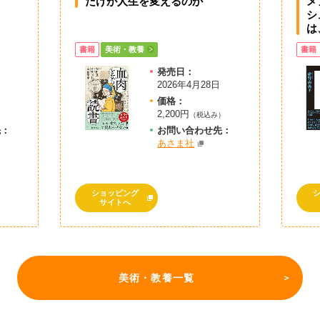
だけが人生を変えるのか
メ
シ
は
書籍
美術・教養
書籍
発売日：
2026年4月28日
価格：
2,200円
）
（税込み）
先：
お問
い
合
わ
せ先：
あさま社
ショッピング
サイトへ
美術・教養一覧