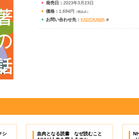
発売日：
2023年3月23日
価格：
1,694円
（税込み）
お問
い
合
わ
せ先：
KADOKAWA
クシ
血肉となる読書 なぜ読むこと
N