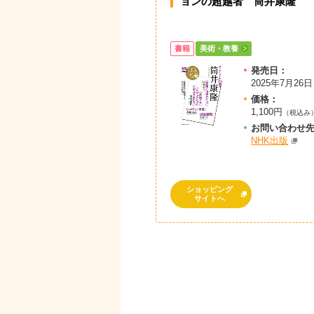
ョンの超越者 筒井康隆
書籍
美術・教養
発売日：
2025年7月26日
価格：
1,100円
（税込み
お問
い
合
わ
せ
NHK出版
ショッピング
サイトへ