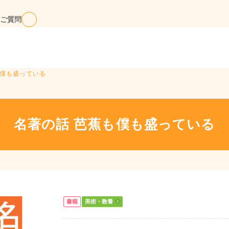
ご質問
も僕も盛っている
名著の話 芭蕉も僕も盛っている
書籍
美術・教養