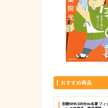
おすすめ商品
別冊NHK100分de名著 フィ