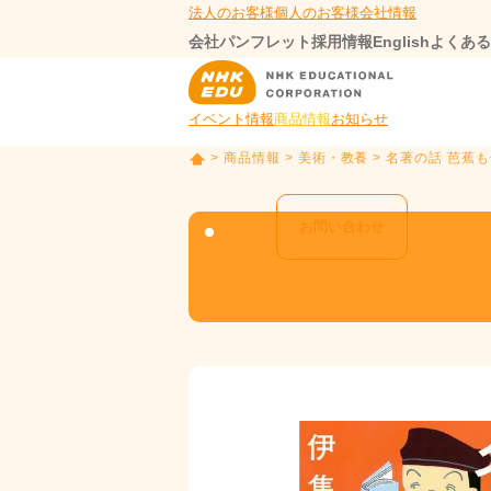
法人のお客様
個人のお客様
会社情報
会社パンフレット
採用情報
English
よくある
イベント情報
商品情報
お知らせ
>
商品情報
>
美術・教養
> 名著の話 芭蕉
T
O
P
お問い合わせ