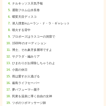
ナルキッソス天気予報
通勤フロム山水長巻
曜変天目ディスコ
潜入捜査inムーラン・ド・ラ・ギャレット
噴火する背中
プロポーズはラスコーの洞窟で
1500年のオーディション
博士、それ象牙多層球ですよ
サグラダ・編みリア
ひまわりがお掃除しちゃうわよ
小面の休日
雨は愛すが人逃げる
厳島ライフセーバー
夢パフューマ―麗子
民衆を温泉に導く自由の女神
ツボのツボマッサージ師