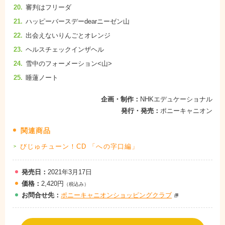
審判はフリーダ
ハッピーバースデーdearニーゼン山
出会えないりんごとオレンジ
ヘルスチェックインザヘル
雪中のフォーメーション<山>
睡蓮ノート
企画・制作：
NHKエデュケーショナル
発行・発売：
ポニーキャニオン
関連商品
びじゅチューン！CD 「への字口編」
発売日：
2021年3月17日
価格：
2,420円
（税込み）
お問
合
せ先：
ポニーキャニオンショッピングクラブ