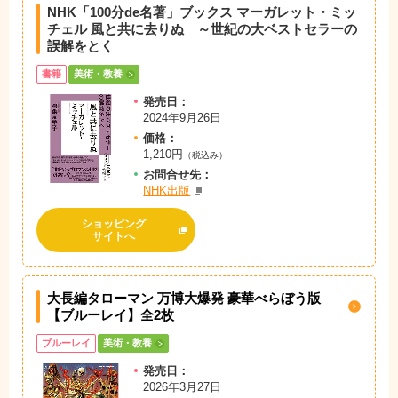
NHK「100分de名著」ブックス マーガレット・ミッ
チェル 風と共に去りぬ ～世紀の大ベストセラーの
誤解をとく
書籍
美術・教養
発売日：
2024年9月26日
価格：
1,210円
（税込み）
お問
合
せ先：
NHK出版
ショッピング
サイトへ
大長編タローマン 万博大爆発 豪華べらぼう版
【ブルーレイ】全2枚
ブルーレイ
美術・教養
発売日：
2026年3月27日