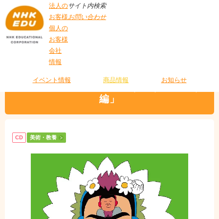
法人の
サイト内検索
お客様
お問い合わせ
個人の
お客様
会社
>
商品情報
>
美術・教養
> びじゅチューン！CD 「げじげじまゆげ編」
情報
T
O
P
イベント情報
商品情報
お知らせ
びじゅチューン！CD 「げじげじまゆげ
編」
CD
美術・教養