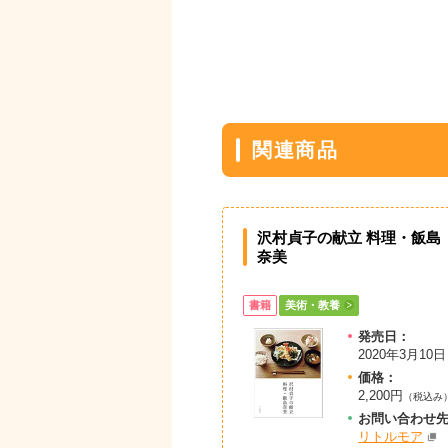
関連商品
沢村貞子の献立 料理・飯島
奈美
書籍
美術・教養
発売日：
2020年3月10日
価格：
2,200円
（税込み
お問
い
合
わ
せ
リトルモア