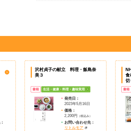
沢村貞子の献立 料理・飯島奈
N
美３
食
切
書籍
生活・健康・料理・趣味実用
書籍
発売日：
2023年5月16日
価格：
2,200円
）
（税込み）
先：
お問
い
合
わ
せ先：
リトルモア