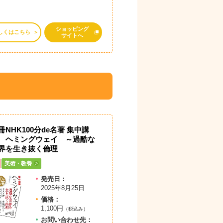
ショッピング
しくはこちら
サイトへ
冊NHK100分de名著 集中講
 ヘミングウェイ ～過酷な
界を生き抜く倫理
美術・教養
発売日：
2025年8月25日
価格：
1,100円
（税込み）
お問
い
合
わ
せ先：