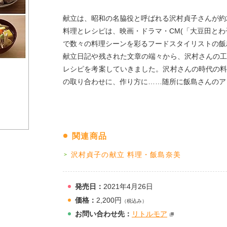
献立は、昭和の名脇役と呼ばれる沢村貞子さんが約
料理とレシピは、映画・ドラマ・CM(「大豆田とわ
で数々の料理シーンを彩るフードスタイリストの飯
献立日記や残された文章の端々から、沢村さんの
レシピを考案していきました。沢村さんの時代の
の取り合わせに、作り方に……随所に飯島さんのア
関連商品
沢村貞子の献立 料理・飯島奈美
発売日：
2021年4月26日
価格：
2,200円
（税込み）
お問
い
合
わ
せ先：
リトルモア