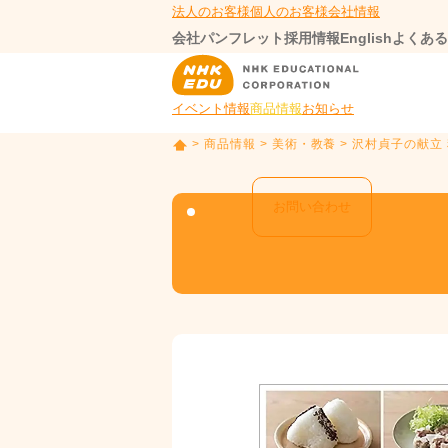
法人のお客様
個人のお客様
会社情報
会社パンフレット
採用情報
English
よくある
イベント情報
商品情報
お知らせ
>
商品情報
>
美術・教養
> 沢村貞子の献立
T
O
P
お問い合わせ