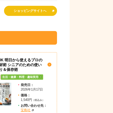
ショッピングサイトへ
HK 明日から使えるプロの
材術 シニアのための使い
り＆保存術
生活・健康・料理・趣味実用
発売日：
2026年1月17日
価格：
1,540円
（税込み）
お問
い
合
わ
せ先：
宝島社