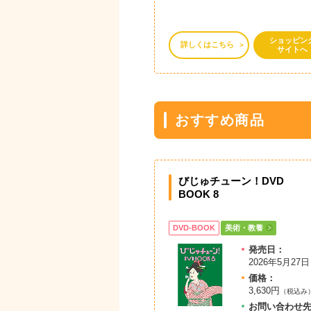
ショッピン
詳しくはこちら
サイトへ
おすすめ商品
びじゅチューン！DVD
BOOK 8
DVD-BOOK
美術・教養
発売日：
2026年5月27日
価格：
3,630円
（税込み
お問
い
合
わ
せ