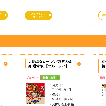
グ
ショッピング
詳
サイトへ
大長編タローマン 万博大爆
別
発 通常版 【ブルーレイ】
義
世
ブルーレイ
美術・教養
書籍
発売日：
2026年3月27日
価格：
5,280円
）
（税込み）
先：
お問
い
合
わ
せ先：