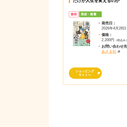
だけが人生を変えるのか
書籍
美術・教養
発売日：
2026年4月28日
価格：
2,200円
（税込み
お問
い
合
わ
せ
あさま社
ショッピング
サイトへ