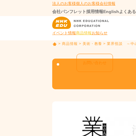
法人のお客様
個人のお客様
会社情報
会社パンフレット
採用情報
English
よくある
イベント情報
商品情報
お知らせ
>
商品情報
>
美術・教養
> 業界怪談 ～
T
O
P
お問い合わせ