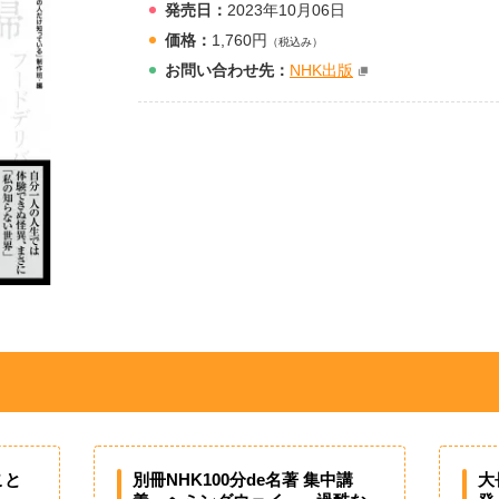
発売日：
2023年10月06日
価格：
1,760円
（税込み）
お問
い
合
わ
せ先：
NHK出版
こと
別冊NHK100分de名著 集中講
大