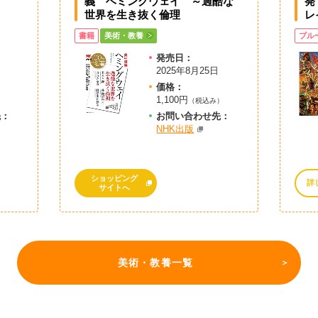
義 ヘミングウェイ ～過酷な
発
世界を生き抜く倫理
レ
書籍
美術・教養
ブル
発売日：
2025年8月25日
価格：
1,100円
）
（税込み）
先：
お問
い
合
わ
せ先：
NHK出版
ショッピング
詳
サイトへ
美術・教養一覧