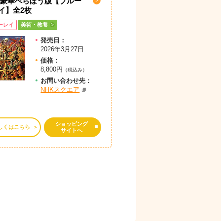
 豪華べらぼう版【ブルー
イ】全2枚
ーレイ
美術・教養
発売日：
2026年3月27日
価格：
8,800円
（税込み）
お問
い
合
わ
せ先：
NHKスクエア
ショッピング
しくはこちら
サイトへ