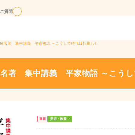
ご質問
0分de名著 集中講義 平家物語 ～こうして時代は転換した
分de名著 集中講義 平家物語 ～こう
書籍
美術・教養