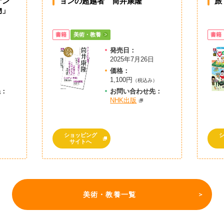
ケン
ョンの超越者 筒井康隆
旅
物」
書籍
美術・教養
書籍
発売日：
2025年7月26日
価格：
1,100円
）
（税込み）
先：
お問
い
合
わ
せ先：
NHK出版
ショッピング
サイトへ
美術・教養一覧