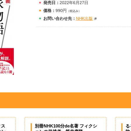
発売日：
2022年6月27日
価格：
990円
（税込み）
お問
い
合
わ
せ先：
NHK出版
クス
別冊NHK100分de名著 フィクシ
る