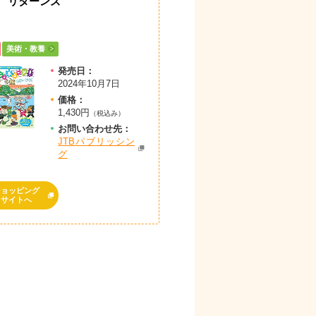
 リターンズ
美術・教養
発売日：
2024年10月7日
価格：
1,430円
（税込み）
お問
い
合
わ
せ先：
JTBパブリッシン
グ
ショッピング
サイトへ