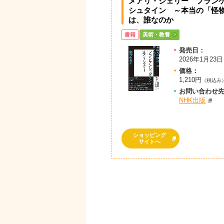
メアリ・シェリー フラン
シュタイン ～本当の「怪
は、誰なのか
書籍
美術・教養
発売日：
2026年1月23日
価格：
1,210円
（税込み
お問
い
合
わ
せ
NHK出版
ショッピング
サイトへ