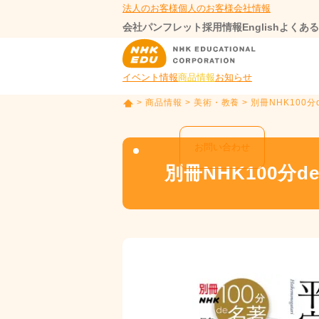
法人のお客様
個人のお客様
会社情報
会社パンフレット
採用情報
English
よくある
イベント情報
商品情報
お知らせ
>
商品情報
>
美術・教養
> 別冊NHK10
T
O
P
お問い合わせ
別冊NHK100